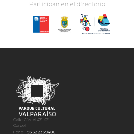
Participan en el directorio
Calle Cárcel 471, C°
Cárcel
Fono:
+56 32 235 9400