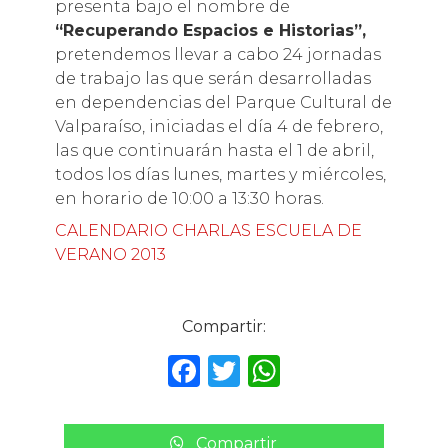
presenta bajo el nombre de
“Recuperando Espacios e Historias”,
pretendemos llevar a cabo 24 jornadas
de trabajo las que serán desarrolladas
en dependencias del Parque Cultural de
Valparaíso, iniciadas el día 4 de febrero,
las que continuarán hasta el 1 de abril,
todos los días lunes, martes y miércoles,
en horario de 10:00 a 13:30 horas.
CALENDARIO CHARLAS ESCUELA DE
VERANO 2013
Compartir:
F
T
W
a
w
h
c
it
a
Compartir