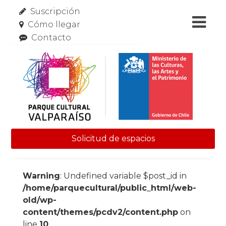
Suscripción
Cómo llegar
Contacto
Solicitud de espacios
Skip to content
Warning
: Undefined variable $post_id in
/home/parquecultural/public_html/web-
old/wp-
content/themes/pcdv2/content.php
on
line
10