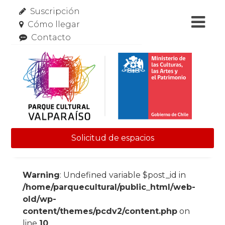
Suscripción
Cómo llegar
Contacto
Solicitud de espacios
Skip to content
Warning
: Undefined variable $post_id in
/home/parquecultural/public_html/web-
old/wp-
content/themes/pcdv2/content.php
on
line
10