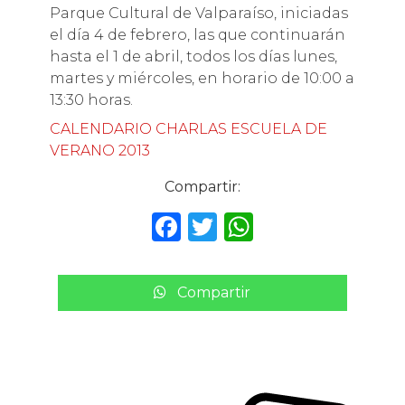
Parque Cultural de Valparaíso, iniciadas
el día 4 de febrero, las que continuarán
hasta el 1 de abril, todos los días lunes,
martes y miércoles, en horario de 10:00 a
13:30 horas.
CALENDARIO CHARLAS ESCUELA DE
VERANO 2013
Compartir:
F
T
W
a
w
h
c
it
a
Compartir
e
te
ts
b
r
A
o
p
o
p