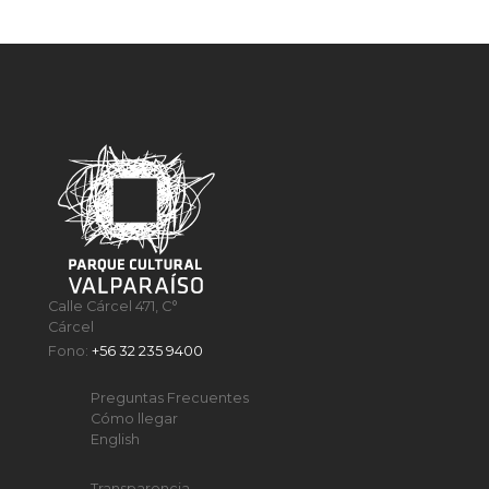
Calle Cárcel 471, C°
Cárcel
Fono:
+56 32 235 9400
Preguntas Frecuentes
Cómo llegar
English
Transparencia