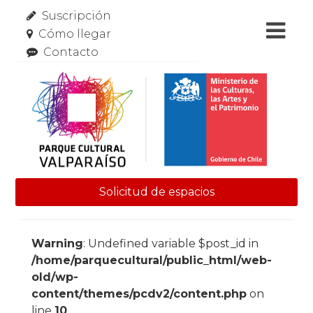
Suscripción
Cómo llegar
Contacto
Solicitud de espacios
Skip to content
Warning
: Undefined variable $post_id in
/home/parquecultural/public_html/web-
old/wp-
content/themes/pcdv2/content.php
on
line
10