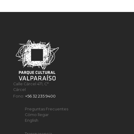
Calle Cárcel 471, C°
Cárcel
Fono:
+56 32 235 9400
Preguntas Frecuentes
Cómo llegar
English
Transparencia