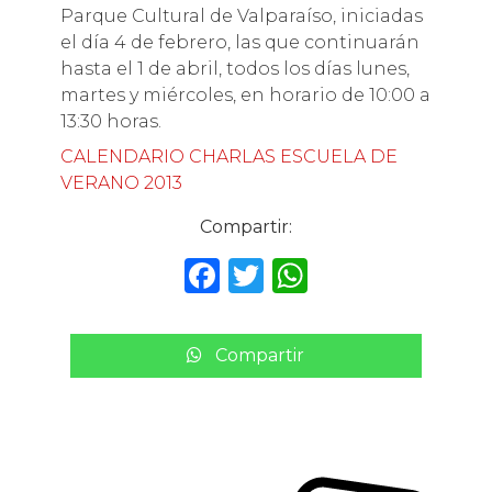
Parque Cultural de Valparaíso, iniciadas
el día 4 de febrero, las que continuarán
hasta el 1 de abril, todos los días lunes,
martes y miércoles, en horario de 10:00 a
13:30 horas.
CALENDARIO CHARLAS ESCUELA DE
VERANO 2013
Compartir:
F
T
W
a
w
h
c
it
a
Compartir
e
te
ts
b
r
A
o
p
o
p