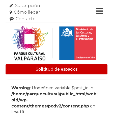
Suscripción
Cómo llegar
Contacto
Solicitud de espacios
Skip to content
Warning
: Undefined variable $post_id in
/home/parquecultural/public_html/web-
old/wp-
content/themes/pcdv2/content.php
on
line
10