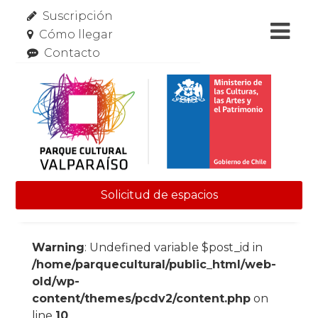
Suscripción
Cómo llegar
Contacto
Solicitud de espacios
Skip to content
Warning
: Undefined variable $post_id in
/home/parquecultural/public_html/web-
old/wp-
content/themes/pcdv2/content.php
on
line
10