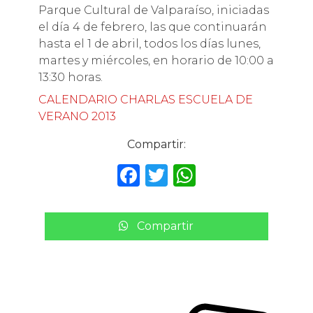
Parque Cultural de Valparaíso, iniciadas
el día 4 de febrero, las que continuarán
hasta el 1 de abril, todos los días lunes,
martes y miércoles, en horario de 10:00 a
13:30 horas.
CALENDARIO CHARLAS ESCUELA DE
VERANO 2013
Compartir:
F
T
W
a
w
h
c
it
a
Compartir
e
te
ts
b
r
A
o
p
o
p