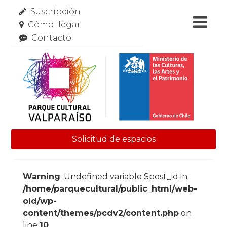
Suscripción
Cómo llegar
Contacto
Solicitud de espacios
Skip to content
Warning
: Undefined variable $post_id in
/home/parquecultural/public_html/web-
old/wp-
content/themes/pcdv2/content.php
on
line
10