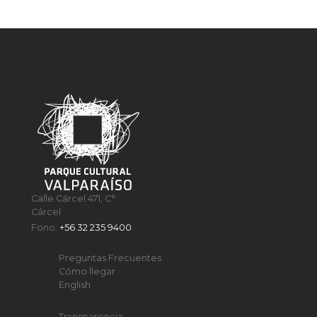
Calle Cárcel 471, C°
Cárcel
Fono:
+56 32 235 9400
Preguntas Frecuentes
Cómo llegar
English
Transparencia