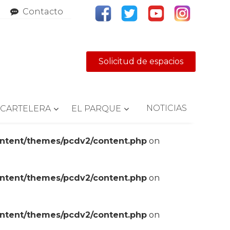
Contacto
Solicitud de espacios
NOTICIAS
CARTELERA
EL PARQUE
ontent/themes/pcdv2/content.php
on
ontent/themes/pcdv2/content.php
on
ontent/themes/pcdv2/content.php
on