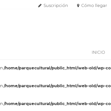
Suscripción
Cómo llegar
Skip to content
INICIO
in
/home/parquecultural/public_html/web-old/wp-c
in
/home/parquecultural/public_html/web-old/wp-c
in
/home/parquecultural/public_html/web-old/wp-c