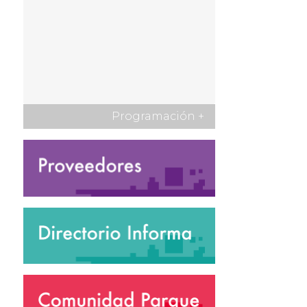
Programación
+