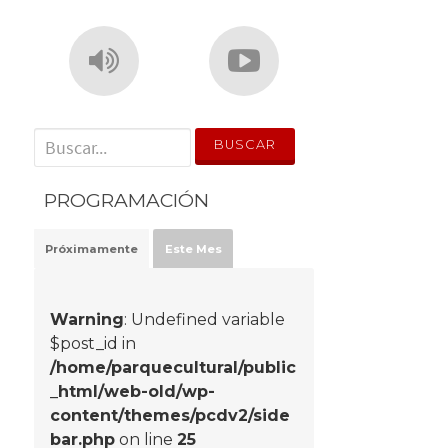
' . __('Search for:') . '
PROGRAMACIÓN
Próximamente
Este Mes
Warning
: Undefined variable
$post_id in
/home/parquecultural/public
_html/web-old/wp-
content/themes/pcdv2/side
bar.php
on line
25