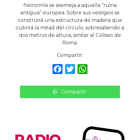
fisonomía se asemeja a aquella “ruina
antigua” europea. Sobre sus vestigios se
construirá una estructura de madera que
cubrirá la mitad del círculo, sobresaliendo a
dos metros de altura, similar al Coliseo de
Roma.
Compartir:
F
T
W
a
w
h
c
it
a
Compartir
e
te
ts
b
r
A
o
p
o
p
k