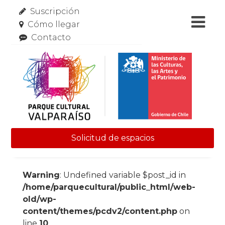
Suscripción
Cómo llegar
Contacto
Solicitud de espacios
Skip to content
Warning
: Undefined variable $post_id in
/home/parquecultural/public_html/web-
old/wp-
content/themes/pcdv2/content.php
on
line
10