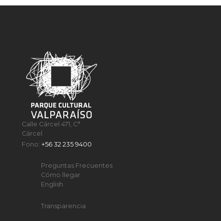
Calle Cárcel 471, C°
Cárcel
Fono:
+56 32 235 9400
Preguntas Frecuentes
Cómo llegar
English
Transparencia