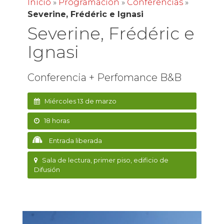
Inicio
»
Programación
»
Conferencias
»
Severine, Frédéric e Ignasi
Severine, Frédéric e
Ignasi
Conferencia + Perfomance B&B
Miércoles 13 de marzo
18 horas
Entrada liberada
Sala de lectura, primer piso, edificio de
Difusión