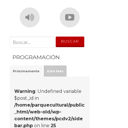
' . __('Search for:') . '
PROGRAMACIÓN
Próximamente
Este Mes
Warning
: Undefined variable
$post_id in
/home/parquecultural/public
_html/web-old/wp-
content/themes/pcdv2/side
bar.php
on line
25