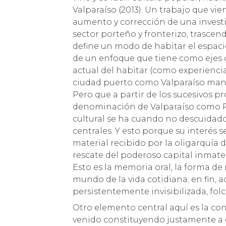
Valparaíso (2013). Un trabajo que vie
aumento y corrección de una investi
sector porteño y fronterizo, trascen
define un modo de habitar el espacio
de un enfoque que tiene como ejes c
actual del habitar (como experiencia 
ciudad puerto como Valparaíso mant
Pero que a partir de los sucesivos p
denominación de Valparaíso como Pa
cultural se ha cuando no descuidad
centrales. Y esto porque su interés s
material recibido por la oligarquía
rescate del poderoso capital inmater
Esto es la memoria oral, la forma de r
mundo de la vida cotidiana; en fin, 
persistentemente invisibilizada, fol
Otro elemento central aquí es la con
venido constituyendo justamente a c