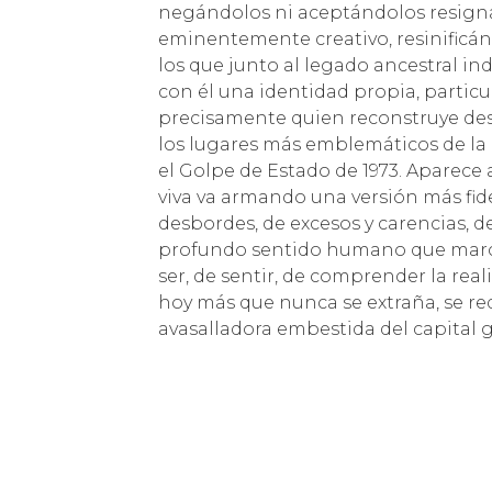
negándolos ni aceptándolos resigna
eminentemente creativo, resinificá
los que junto al legado ancestral in
con él una identidad propia, partic
precisamente quien reconstruye desd
los lugares más emblemáticos de la
el Golpe de Estado de 1973. Aparece
viva va armando una versión más fid
desbordes, de excesos y carencias, d
profundo sentido humano que marc
ser, de sentir, de comprender la rea
hoy más que nunca se extraña, se req
avasalladora embestida del capital g