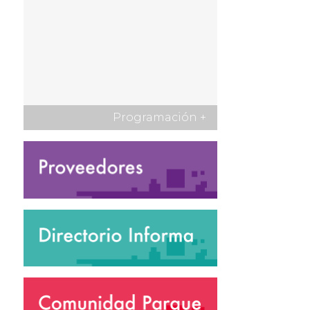
Programación
+