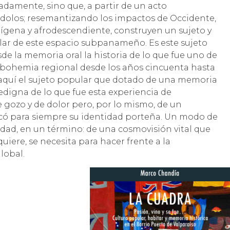
damente, sino que, a partir de un acto
ndolos; resemantizando los impactos de Occidente,
dígena y afrodescendiente, construyen un sujeto y
ular de este espacio subpanameño. Es este sujeto
e la memoria oral la historia de lo que fue uno de
 bohemia regional desde los años cincuenta hasta
 aquí el sujeto popular que dotado de una memoria
edigna de lo que fue esta experiencia de
e gozo y de dolor pero, por lo mismo, de un
ó para siempre su identidad porteña. Un modo de
lidad, en un término: de una cosmovisión vital que
uiere, se necesita para hacer frente a la
lobal.