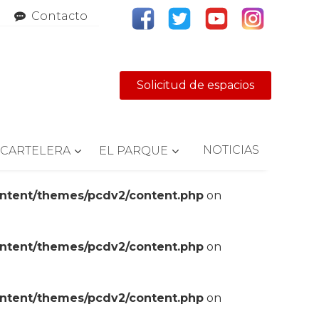
Contacto
Solicitud de espacios
NOTICIAS
CARTELERA
EL PARQUE
ontent/themes/pcdv2/content.php
on
ontent/themes/pcdv2/content.php
on
ontent/themes/pcdv2/content.php
on