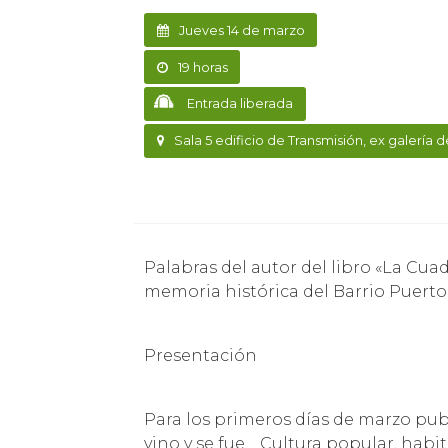
Jueves 14 de marzo
19 horas
Entrada liberada
Sala 5 edificio de Transmisión, ex galería d
Palabras del autor del libro «La Cuadra: pasión, vino y se fue… Cultura popular, habitar y
memoria histórica del Barrio Puerto
Presentación
Para los primeros días de marzo pub
vino y se fue… Cultura popular, habi