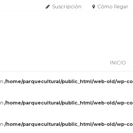
Suscripción
Cómo llegar
Skip to content
INICIO
in
/home/parquecultural/public_html/web-old/wp-c
in
/home/parquecultural/public_html/web-old/wp-c
in
/home/parquecultural/public_html/web-old/wp-c