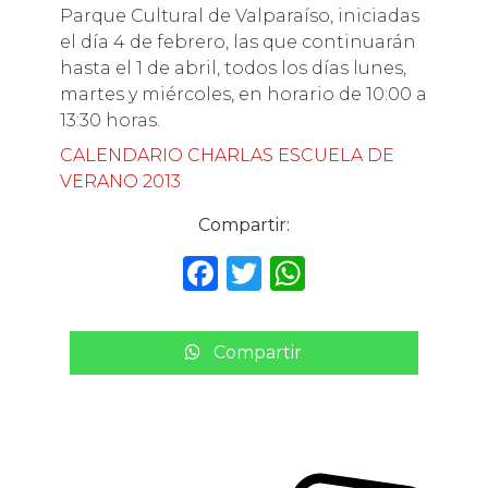
Parque Cultural de Valparaíso, iniciadas
el día 4 de febrero, las que continuarán
hasta el 1 de abril, todos los días lunes,
martes y miércoles, en horario de 10:00 a
13:30 horas.
CALENDARIO CHARLAS ESCUELA DE
VERANO 2013
Compartir:
F
T
W
a
w
h
c
it
a
Compartir
e
te
ts
b
r
A
o
p
o
p