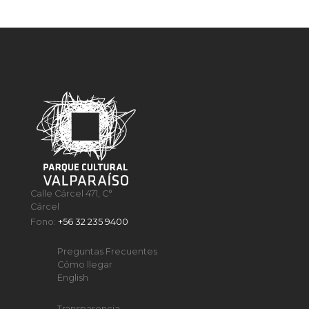
Calle Cárcel 471, C°
Cárcel
Fono:
+56 32 235 9400
Preguntas Frecuentes
Cómo llegar
English
Transparencia