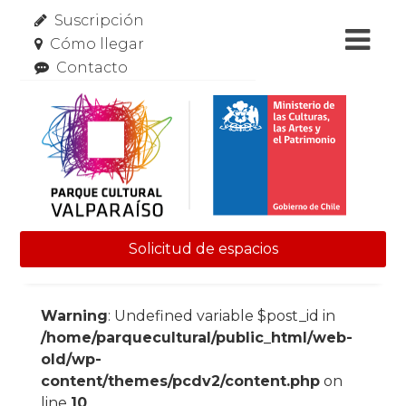
Suscripción
Cómo llegar
Contacto
Solicitud de espacios
Skip to content
Warning
: Undefined variable $post_id in
/home/parquecultural/public_html/web-
old/wp-
content/themes/pcdv2/content.php
on
line
10