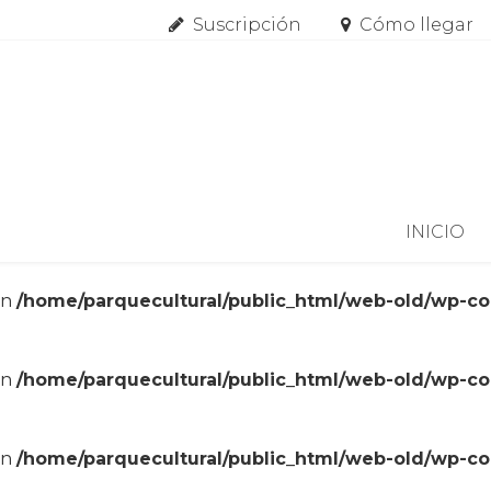
Suscripción
Cómo llegar
Skip to content
INICIO
in
/home/parquecultural/public_html/web-old/wp-c
in
/home/parquecultural/public_html/web-old/wp-c
in
/home/parquecultural/public_html/web-old/wp-c