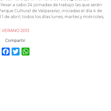
evar a cabo 24 jornadas de trabajo las que serán
rque Cultural de Valparaíso, iniciadas el día 4 de
1 de abril, todos los días lunes, martes y miércoles,
 VERANO 2013
Compartir:
F
T
W
a
w
h
c
it
a
e
te
ts
b
r
A
o
p
o
p
k