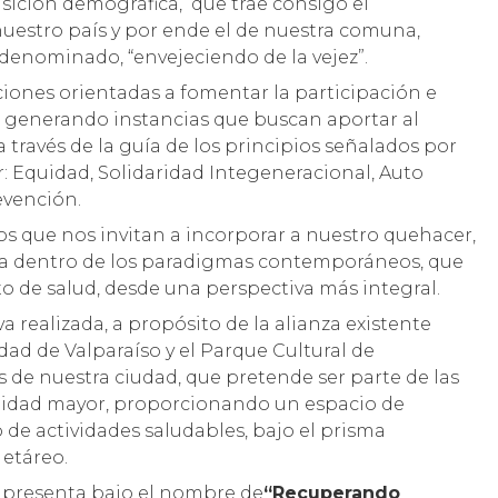
sición demográfica, que trae consigo el
uestro país y por ende el de nuestra comuna,
enominado, “envejeciendo de la vejez”.
ciones orientadas a fomentar la participación e
 generando instancias que buscan aportar al
a través de la guía de los principios señalados por
r: Equidad, Solidaridad Integeneracional, Auto
evención.
os que nos invitan a incorporar a nuestro quehacer,
ba dentro de los paradigmas contemporáneos, que
 de salud, desde una perspectiva más integral.
va realizada, a propósito de la alianza existente
dad de Valparaíso y el Parque Cultural de
s de nuestra ciudad, que pretende ser parte de las
unidad mayor, proporcionando un espacio de
o de actividades saludables, bajo el prisma
 etáreo.
se presenta bajo el nombre de
“Recuperando