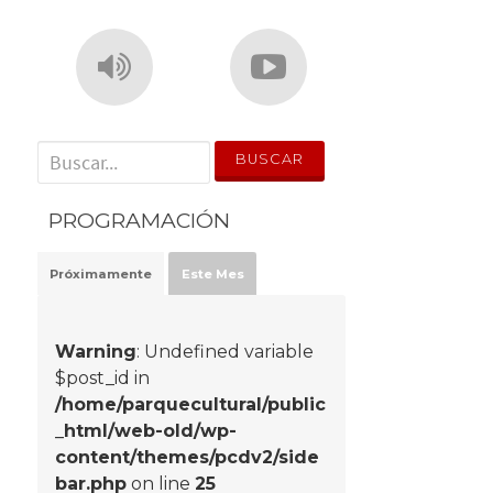
' . __('Search for:') . '
PROGRAMACIÓN
Próximamente
Este Mes
Warning
: Undefined variable
$post_id in
/home/parquecultural/public
_html/web-old/wp-
content/themes/pcdv2/side
bar.php
on line
25