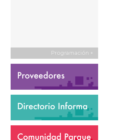
Programación
+