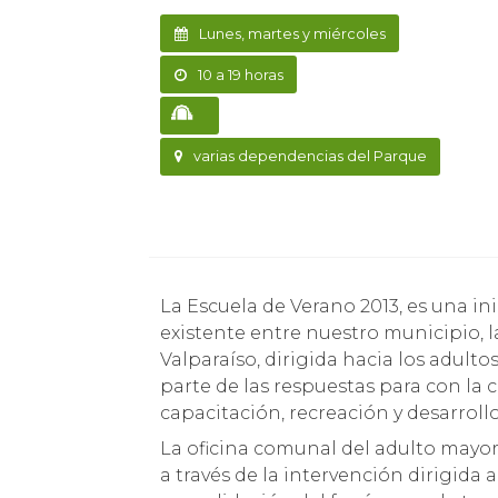
Lunes, martes y miércoles
10 a 19 horas
varias dependencias del Parque
La Escuela de Verano 2013, es una iniciativa que surge a propósito de la alianza
existente entre nuestro municipio, l
Valparaíso, dirigida hacia los adult
parte de las respuestas para con l
capacitación, recreación y desarroll
La oficina comunal del adulto mayor 
a través de la intervención dirigida 