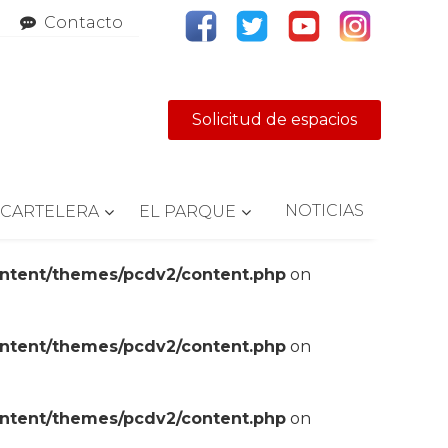
Contacto
Solicitud de espacios
NOTICIAS
CARTELERA
EL PARQUE
ontent/themes/pcdv2/content.php
on
ontent/themes/pcdv2/content.php
on
ontent/themes/pcdv2/content.php
on