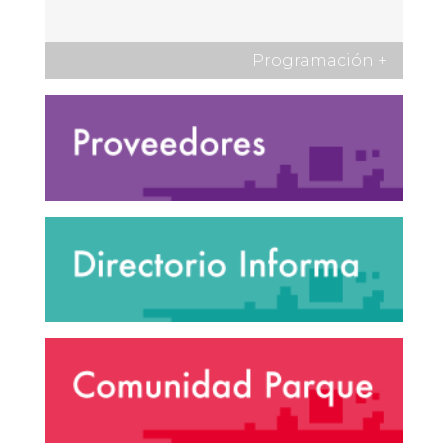
Programación
+