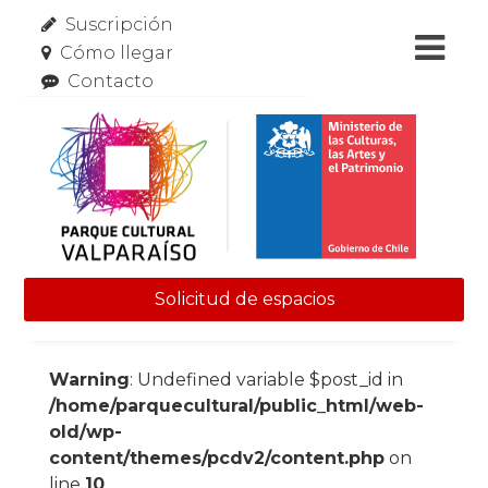
Suscripción
Cómo llegar
Contacto
Solicitud de espacios
Skip to content
Warning
: Undefined variable $post_id in
/home/parquecultural/public_html/web-
old/wp-
content/themes/pcdv2/content.php
on
line
10