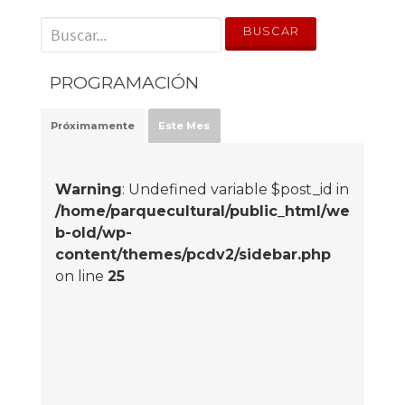
' . __('Search for:') . '
PROGRAMACIÓN
Próximamente
Este Mes
Warning
: Undefined variable $post_id in
/home/parquecultural/public_html/we
b-old/wp-
content/themes/pcdv2/sidebar.php
on line
25