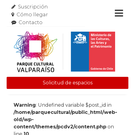
Suscripción
Cómo llegar
Contacto
Solicitud de espacios
Skip to content
Warning
: Undefined variable $post_id in
/home/parquecultural/public_html/web-
old/wp-
content/themes/pcdv2/content.php
on
line
10