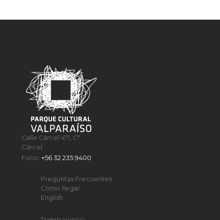
Calle Cárcel 471, C°
Cárcel
Fono:
+56 32 235 9400
Preguntas Frecuentes
Cómo llegar
English
Transparencia