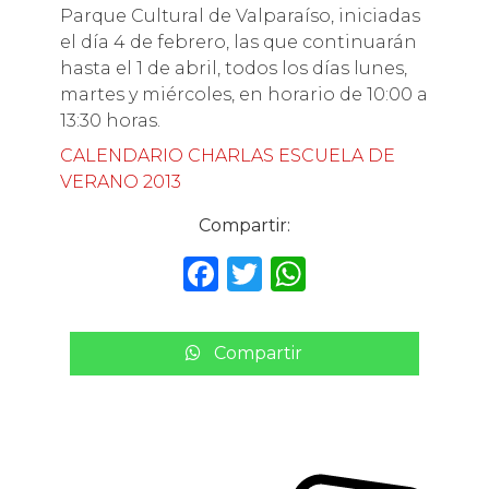
Parque Cultural de Valparaíso, iniciadas
el día 4 de febrero, las que continuarán
hasta el 1 de abril, todos los días lunes,
martes y miércoles, en horario de 10:00 a
13:30 horas.
CALENDARIO CHARLAS ESCUELA DE
VERANO 2013
Compartir:
F
T
W
a
w
h
c
it
a
Compartir
e
te
ts
b
r
A
o
p
o
p