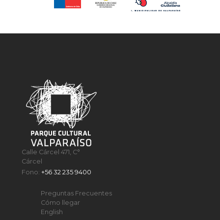
Calle Cárcel 471, C°
Cárcel
Fono:
+56 32 235 9400
Preguntas Frecuentes
Cómo llegar
English