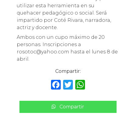
utilizar esta herramienta en su
quehacer pedagógico o social. Será
impartido por Coté Rivara, narradora,
actriz y docente.
Ambos con un cupo máximo de 20
personas. Inscripciones a
rosotoc@yahoo.com hasta el lunes 8 de
abril.
Compartir:
F
T
W
a
w
h
c
it
a
Compartir
e
te
ts
b
r
A
o
p