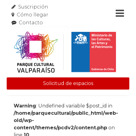
Suscripción
Cómo llegar
Contacto
Solicitud de espacios
Skip to content
Warning
: Undefined variable $post_id in
/home/parquecultural/public_html/web-
old/wp-
content/themes/pcdv2/content.php
on
line
10