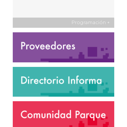
Programación
+