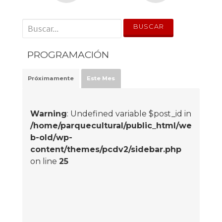
' . __('Search for:') . '
PROGRAMACIÓN
Próximamente
Este Mes
Warning
: Undefined variable $post_id in
/home/parquecultural/public_html/we
b-old/wp-
content/themes/pcdv2/sidebar.php
on line
25