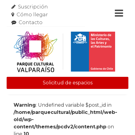
Suscripción
Cómo llegar
Contacto
Solicitud de espacios
Skip to content
Warning
: Undefined variable $post_id in
/home/parquecultural/public_html/web-
old/wp-
content/themes/pcdv2/content.php
on
line
10