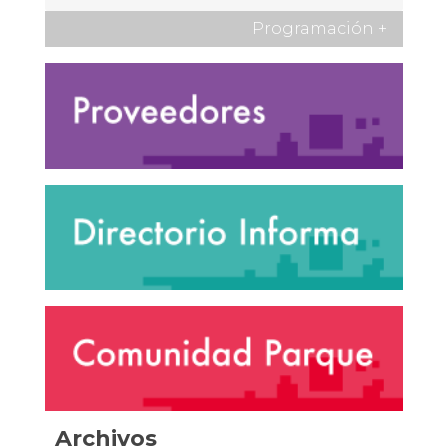
Programación
+
Archivos