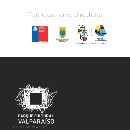
Participan en el directorio
Calle Cárcel 471, C°