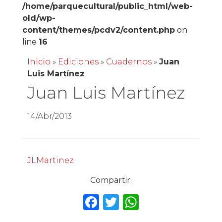
/home/parquecultural/public_html/web-
old/wp-
content/themes/pcdv2/content.php
on
line
16
Inicio
»
Ediciones
»
Cuadernos
»
Juan
Luis Martínez
Juan Luis Martínez
14/Abr/2013
JLMartinez
Compartir:
F
T
W
a
w
h