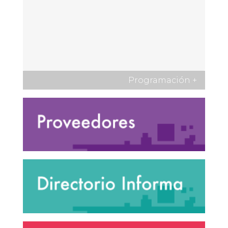
Programación
+