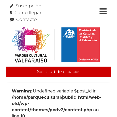
Suscripción
Cómo llegar
Contacto
Solicitud de espacios
Skip to content
Warning
: Undefined variable $post_id in
/home/parquecultural/public_html/web-
old/wp-
content/themes/pcdv2/content.php
on
line
10