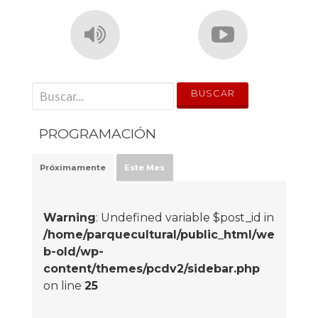
' . __('Search for:') . '
PROGRAMACIÓN
Próximamente
Este Mes
Warning
: Undefined variable $post_id in
/home/parquecultural/public_html/we
b-old/wp-
content/themes/pcdv2/sidebar.php
on line
25