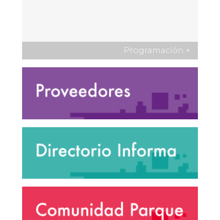
Programación
+