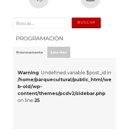
' . __('Search for:') . '
PROGRAMACIÓN
Próximamente
Este Mes
Warning
: Undefined variable $post_id in
/home/parquecultural/public_html/we
b-old/wp-
content/themes/pcdv2/sidebar.php
on line
25