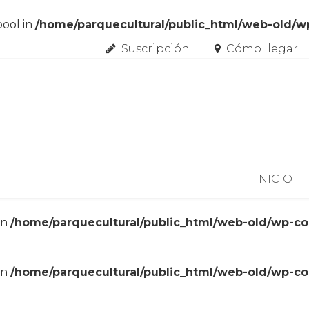
bool in
/home/parquecultural/public_html/web-old/
Suscripción
Cómo llegar
Skip to content
INICIO
in
/home/parquecultural/public_html/web-old/wp-c
in
/home/parquecultural/public_html/web-old/wp-c