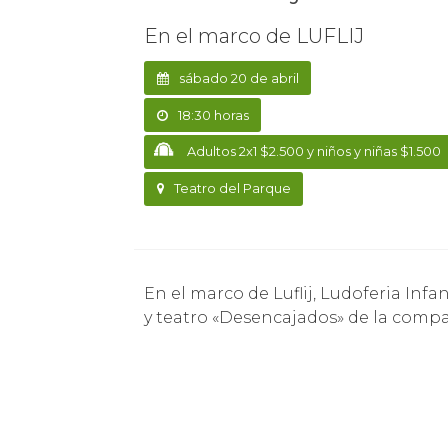
En el marco de LUFLIJ
sábado 20 de abril
18:30 horas
Adultos 2x1 $2.500 y niños y niñas $1.500
Teatro del Parque
En el marco de Luflij, Ludoferia Infantil y Juvenil, se realizará una presentación de circo
y teatro «Desencajados» de la comp