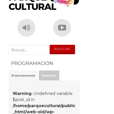
' . __('Search for:') . '
PROGRAMACIÓN
Próximamente
Este Mes
Warning
: Undefined variable
$post_id in
/home/parquecultural/public
_html/web-old/wp-