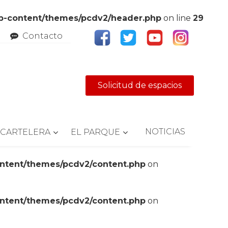
wp-content/themes/pcdv2/header.php
on line
29
Contacto
Solicitud de espacios
NOTICIAS
CARTELERA
EL PARQUE
ontent/themes/pcdv2/content.php
on
ontent/themes/pcdv2/content.php
on