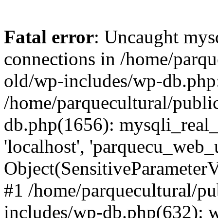
Fatal error
: Uncaught mys
connections in /home/parqu
old/wp-includes/wp-db.php:
/home/parquecultural/publ
db.php(1656): mysqli_real_
'localhost', 'parquecu_web_us
Object(SensitiveParamete
#1 /home/parquecultural/p
includes/wp-db.php(632): 