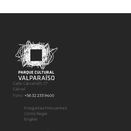
Calle Cárcel 471, C°
Cárcel
Fono:
+56 32 235 9400
Preguntas Frecuentes
Cómo llegar
English