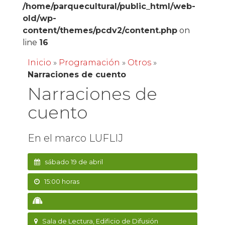
/home/parquecultural/public_html/web-
old/wp-
content/themes/pcdv2/content.php
on
line
16
Inicio
»
Programación
»
Otros
»
Narraciones de cuento
Narraciones de
cuento
En el marco LUFLIJ
sábado 19 de abril
15:00 horas
Sala de Lectura, Edificio de Difusión