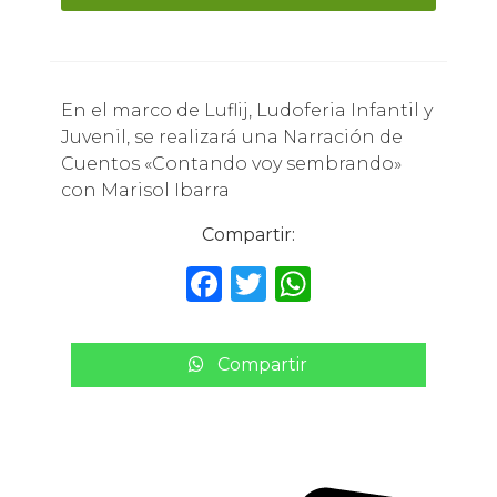
En el marco de Luflij, Ludoferia Infantil y
Juvenil, se realizará una Narración de
Cuentos «Contando voy sembrando»
con Marisol Ibarra
Compartir:
F
T
W
a
w
h
c
it
a
Compartir
e
te
ts
b
r
A
o
p
o
p