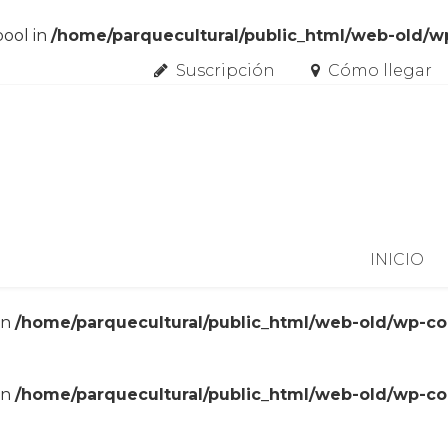
bool in
/home/parquecultural/public_html/web-old/
Suscripción
Cómo llegar
Skip to content
INICIO
in
/home/parquecultural/public_html/web-old/wp-c
in
/home/parquecultural/public_html/web-old/wp-c