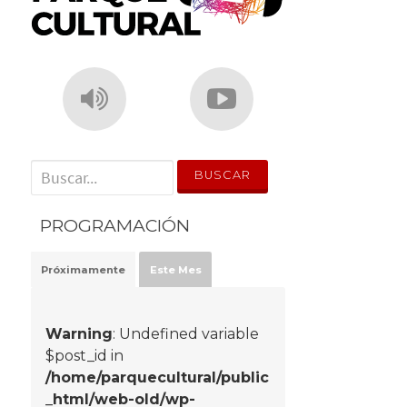
' . __('Search for:') . '
PROGRAMACIÓN
Próximamente
Este Mes
Warning
: Undefined variable
$post_id in
/home/parquecultural/public
_html/web-old/wp-