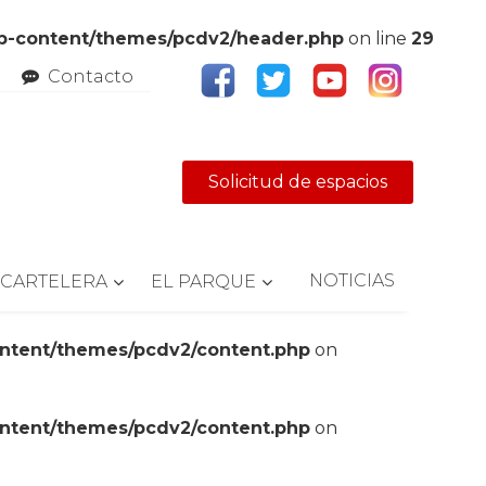
wp-content/themes/pcdv2/header.php
on line
29
Contacto
Solicitud de espacios
NOTICIAS
CARTELERA
EL PARQUE
ontent/themes/pcdv2/content.php
on
ontent/themes/pcdv2/content.php
on