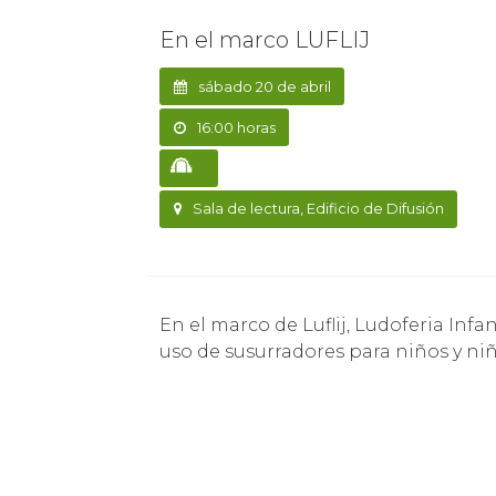
En el marco LUFLIJ
sábado 20 de abril
16:00 horas
Sala de lectura, Edificio de Difusión
En el marco de Luflij, Ludoferia Infantil y Juvenil, se realizará un taller de construcción y
uso de susurradores para niños y niñ