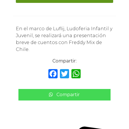
En el marco de Luflij, Ludoferia Infantil y
Juvenil, se realizará una presentación
breve de cuentos con Freddy Mix de
Chile.
Compartir:
F
T
W
a
w
h
c
it
a
Compartir
e
te
ts
b
r
A
o
p
o
p