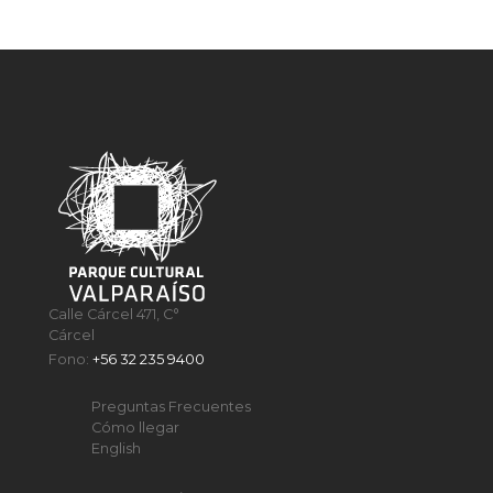
Calle Cárcel 471, C°
Cárcel
Fono:
+56 32 235 9400
Preguntas Frecuentes
Cómo llegar
English