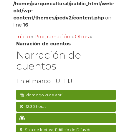
/home/parquecultural/public_html/web-
old/wp-
content/themes/pcdv2/content.php
on
line
16
Inicio
»
Programación
»
Otros
»
Narración de cuentos
Narración de
cuentos
En el marco LUFLIJ
domingo 21 de abril
12:30 horas
Sala de lectura, Edificio de Difusión