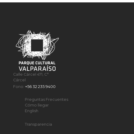
Calle Cárcel 471, C°
Cárcel
Fono:
+56 32 235 9400
Preguntas Frecuentes
Cómo llegar
English
Transparencia