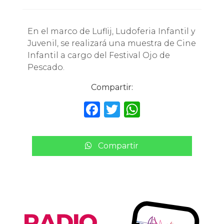
En el marco de Luflij, Ludoferia Infantil y
Juvenil, se realizará una muestra de Cine
Infantil a cargo del Festival Ojo de
Pescado.
Compartir:
F
T
W
a
w
h
c
it
a
Compartir
e
te
ts
b
r
A
o
p
o
p
k