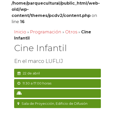
/home/parquecultural/public_html/web-
old/wp-
content/themes/pcdv2/content.php
on
line
16
Inicio
»
Programación
»
Otros
»
Cine
Infantil
Cine Infantil
En el marco LUFLIJ
22 de abril
11:30 a 17:00 horas
Sala de Proyección, Edificio de Difusión