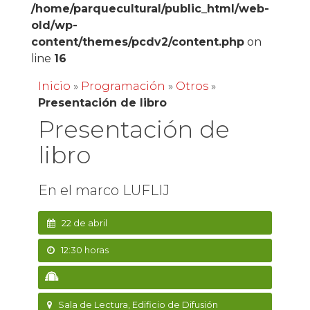
/home/parquecultural/public_html/web-
old/wp-
content/themes/pcdv2/content.php
on
line
16
Inicio
»
Programación
»
Otros
»
Presentación de libro
Presentación de
libro
En el marco LUFLIJ
22 de abril
12:30 horas
Sala de Lectura, Edificio de Difusión