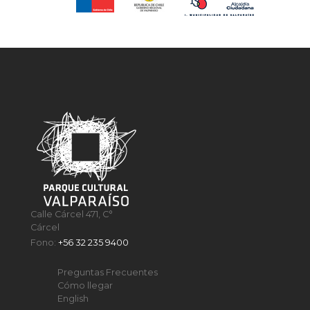
Calle Cárcel 471, C°
Cárcel
Fono:
+56 32 235 9400
Preguntas Frecuentes
Cómo llegar
English