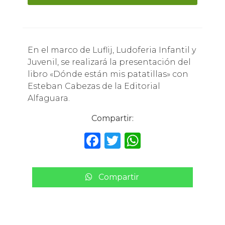
En el marco de Luflij, Ludoferia Infantil y
Juvenil, se realizará la presentación del
libro «Dónde están mis patatillas» con
Esteban Cabezas de la Editorial
Alfaguara.
Compartir:
F
T
W
a
w
h
c
it
a
Compartir
e
te
ts
b
r
A
o
p