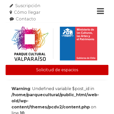
Suscripción
Cómo llegar
Contacto
Solicitud de espacios
Skip to content
Warning
: Undefined variable $post_id in
/home/parquecultural/public_html/web-
old/wp-
content/themes/pcdv2/content.php
on
line
10