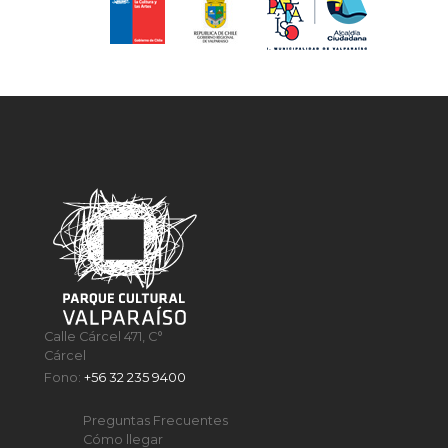
Calle Cárcel 471, C°
Cárcel
Fono:
+56 32 235 9400
Preguntas Frecuentes
Cómo llegar