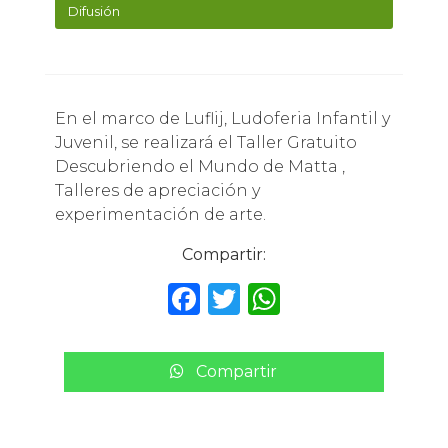
Difusión
En el marco de Luflij, Ludoferia Infantil y
Juvenil, se realizará el Taller Gratuito
Descubriendo el Mundo de Matta ,
Talleres de apreciación y
experimentación de arte.
Compartir:
F
T
W
a
w
h
c
it
a
Compartir
e
te
ts
b
r
A