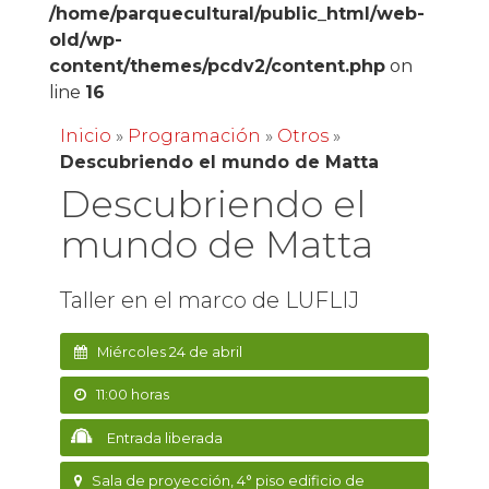
/home/parquecultural/public_html/web-
old/wp-
content/themes/pcdv2/content.php
on
line
16
Inicio
»
Programación
»
Otros
»
Descubriendo el mundo de Matta
Descubriendo el
mundo de Matta
Taller en el marco de LUFLIJ
Miércoles 24 de abril
11:00 horas
Entrada liberada
Sala de proyección, 4° piso edificio de