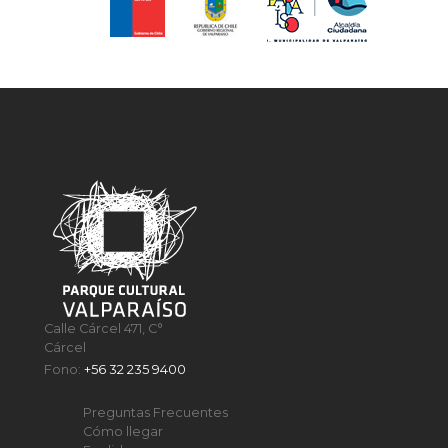
Calle Cárcel 471, C°
Cárcel
Fono:
+56 32 235 9400
Preguntas Frecuentes
Cómo llegar