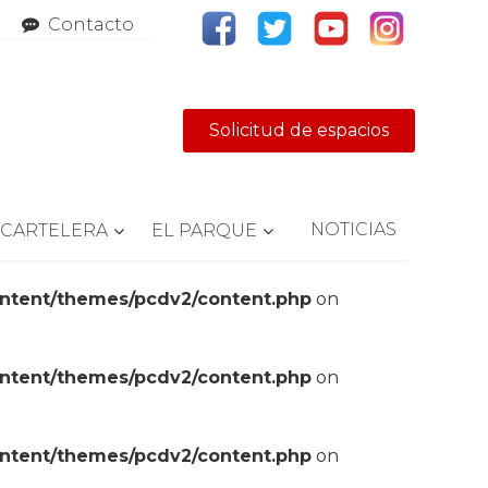
Contacto
Solicitud de espacios
NOTICIAS
CARTELERA
EL PARQUE
ontent/themes/pcdv2/content.php
on
ontent/themes/pcdv2/content.php
on
ontent/themes/pcdv2/content.php
on