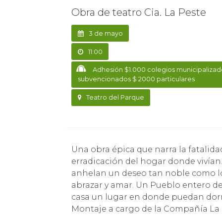
Obra de teatro Cia. La Peste
3 de mayo
11:00
Adhesión $1.000 colegios municipalizad
subvencionados $ 2000 particulares
Teatro del Parque
Una obra épica que narra la fatalidad de un grupo de personas que sufren ante la
erradicación del hogar donde vivían
anhelan un deseo tan noble como lo 
abrazar y amar. Un Pueblo entero 
casa un lugar en donde puedan dormi
Montaje a cargo de la Compañía La P