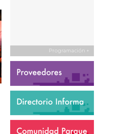
Programación
+