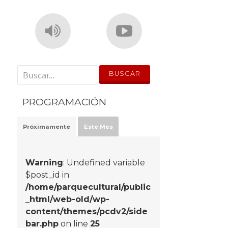
' . __('Search for:') . '
PROGRAMACIÓN
Próximamente
Este Mes
Warning
: Undefined variable
$post_id in
/home/parquecultural/public
_html/web-old/wp-
content/themes/pcdv2/side
bar.php
on line
25