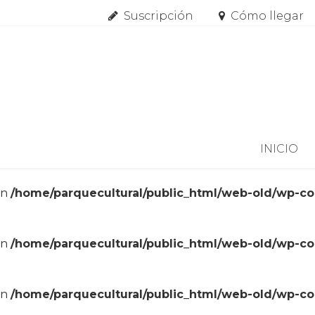
Suscripción
Cómo llegar
Skip to content
INICIO
in
/home/parquecultural/public_html/web-old/wp-c
in
/home/parquecultural/public_html/web-old/wp-c
in
/home/parquecultural/public_html/web-old/wp-c