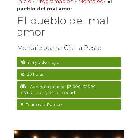
Inicio
»
Programación
»
Montajes
»
El
pueblo del mal amor
El pueblo del mal
amor
Montaje teatral Cia La Peste
3, 4 y 5 de mayo
20 horas
Adhesión general $3.000, $2000
estudiantes y tercera edad
Teatro del Parque