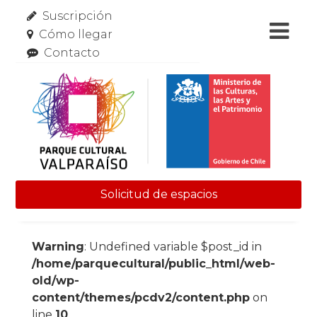
Suscripción
Cómo llegar
Contacto
Solicitud de espacios
Skip to content
Warning
: Undefined variable $post_id in
/home/parquecultural/public_html/web-
old/wp-
content/themes/pcdv2/content.php
on
line
10