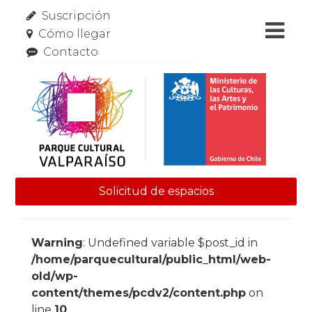
Suscripción
Cómo llegar
Contacto
Solicitud de espacios
Skip to content
Warning
: Undefined variable $post_id in
/home/parquecultural/public_html/web-
old/wp-
content/themes/pcdv2/content.php
on
line
10