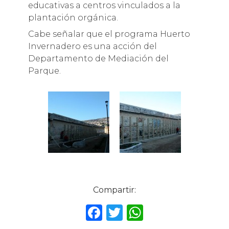
educativas a centros vinculados a la
plantación orgánica.
Cabe señalar que el programa Huerto
Invernadero es una acción del
Departamento de Mediación del
Parque.
Compartir:
F
T
W
a
w
h