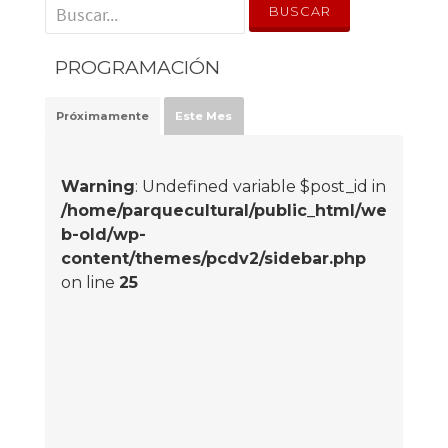
' . __('Search for:') . '
PROGRAMACIÓN
Próximamente
Este Mes
Warning
: Undefined variable $post_id in
/home/parquecultural/public_html/we
b-old/wp-
content/themes/pcdv2/sidebar.php
on line
25