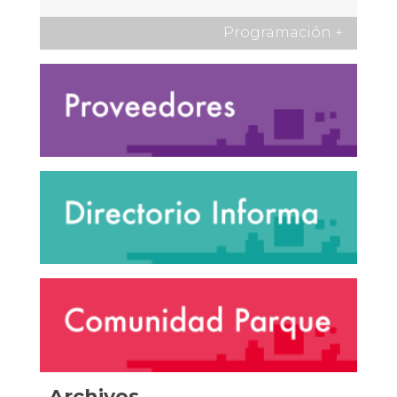
Programación
+
Archivos