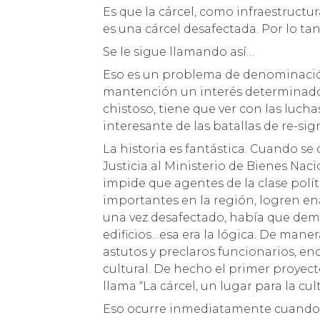
Es que la cárcel, como infraestructu
es una cárcel desafectada. Por lo tan
Se le sigue llamando así…
Eso es un problema de denominación
mantención un interés determinado. 
chistoso, tiene que ver con las luch
interesante de las batallas de re-sign
La historia es fantástica. Cuando se 
Justicia al Ministerio de Bienes Na
impide que agentes de la clase polít
importantes en la región, logren e
una vez desafectado, había que dem
edificios…esa era la lógica. De mane
astutos y preclaros funcionarios, e
cultural. De hecho el primer proyec
llama “La cárcel, un lugar para la cult
Eso ocurre inmediatamente cuando se