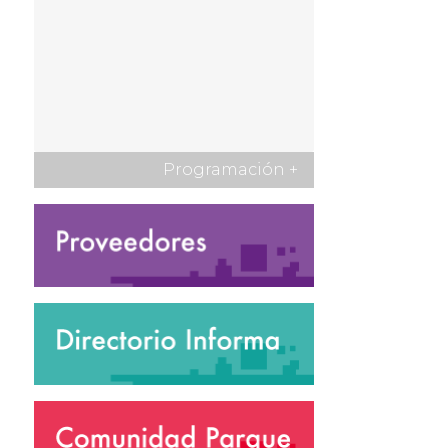
Programación
+