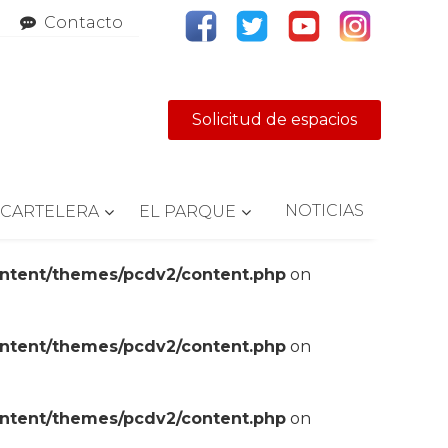
Contacto
Solicitud de espacios
NOTICIAS
CARTELERA
EL PARQUE
ontent/themes/pcdv2/content.php
on
ontent/themes/pcdv2/content.php
on
ontent/themes/pcdv2/content.php
on