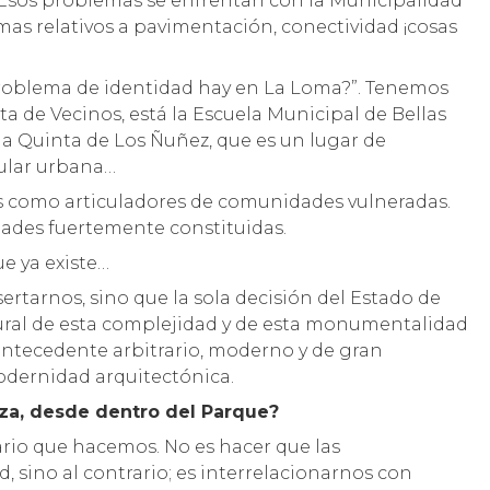
Esos problemas se enfrentan con la Municipalidad
emas relativos a pavimentación, conectividad ¡cosas
problema de identidad hay en La Loma?”. Tenemos
ta de Vecinos, está la Escuela Municipal de Bellas
á la Quinta de Los Ñuñez, que es un lugar de
ular urbana…
s como articuladores de comunidades vulneradas.
idades fuertemente constituidas.
ue ya existe…
sertarnos, sino que la sola decisión del Estado de
ral de esta complejidad y de esta monumentalidad
 antecedente arbitrario, moderno y de gran
odernidad arquitectónica.
za, desde dentro del Parque?
ario que hacemos. No es hacer que las
 sino al contrario; es interrelacionarnos con