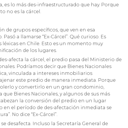
ra, es lo más des-infraestructurado que hay. Porque
to no es la cárcel.
 de grupos específicos, que ven en esa
Pasó a llamarse “Ex-Cárcel”. Qué curioso. Es
as léxicas en Chile. Esto es un momento muy
ificación de los lugares.
des-afecta la cárcel, el predio pasa del Ministerio de
cionales. Podríamos decir que Bienes Nacionales
ica, vinculada a intereses inmobiliarios
najenar este predio de manera inmediata. Porque
olerlo y convertirlo en un gran condominio,
ra que Bienes Nacionales, y algunos de sus más
ncabezan la conversión del predio en un lugar
to en el período de des-afectación inmediata se
ura”. No dice “Ex-Cárcel”.
 desafecta. Incluso la Secretaría General de