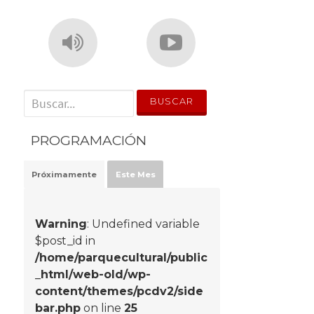
' . __('Search for:') . '
PROGRAMACIÓN
Próximamente
Este Mes
Warning
: Undefined variable
$post_id in
/home/parquecultural/public
_html/web-old/wp-
content/themes/pcdv2/side
bar.php
on line
25