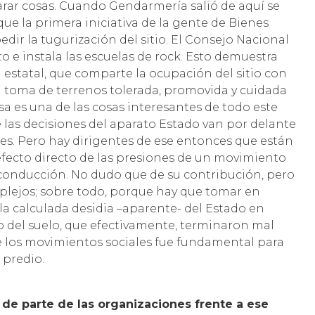
rar cosas. Cuando Gendarmería salió de aquí se
que la primera iniciativa de la gente de Bienes
ir la tugurización del sitio. El Consejo Nacional
to e instala las escuelas de rock. Esto demuestra
 estatal, que comparte la ocupación del sitio con
a toma de terrenos tolerada, promovida y cuidada
sa es una de las cosas interesantes de todo este
 las decisiones del aparato Estado van por delante
ones. Pero hay dirigentes de ese entonces que están
efecto directo de las presiones de un movimiento
u conducción. No dudo que de su contribución, pero
lejos; sobre todo, porque hay que tomar en
la calculada desidia –aparente- del Estado en
so del suelo, que efectivamente, terminaron mal
de los movimientos sociales fue fundamental para
 predio.
 de parte de las organizaciones frente a ese