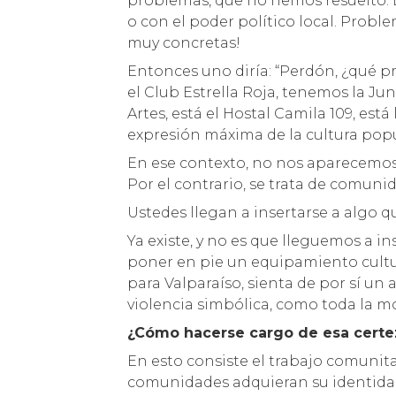
problemas, que no hemos resuelto. 
o con el poder político local. Probl
muy concretas!
Entonces uno diría: “Perdón, ¿qué 
el Club Estrella Roja, tenemos la Jun
Artes, está el Hostal Camila 109, est
expresión máxima de la cultura pop
En ese contexto, no nos aparecemo
Por el contrario, se trata de comun
Ustedes llegan a insertarse a algo q
Ya existe, y no es que lleguemos a in
poner en pie un equipamiento cultu
para Valparaíso, sienta de por sí un
violencia simbólica, como toda la m
¿Cómo hacerse cargo de esa certe
En esto consiste el trabajo comunit
comunidades adquieran su identidad,