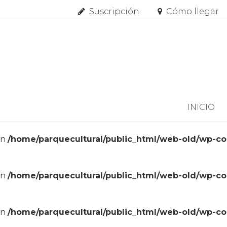
Suscripción
Cómo llegar
Skip to content
INICIO
in
/home/parquecultural/public_html/web-old/wp-c
in
/home/parquecultural/public_html/web-old/wp-c
in
/home/parquecultural/public_html/web-old/wp-c