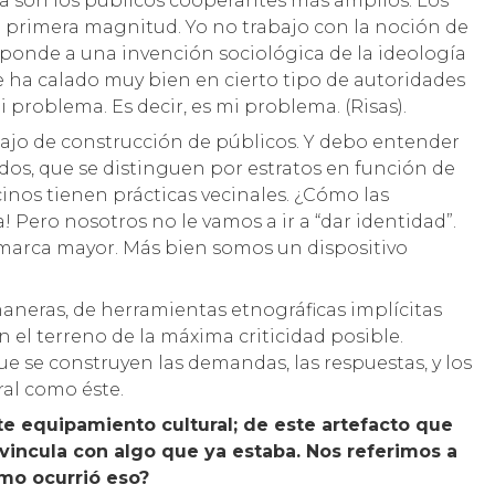
cosa son los públicos cooperantes más amplios. Los
de primera magnitud. Yo no trabajo con la noción de
ponde a una invención sociológica de la ideología
e ha calado muy bien en cierto tipo de autoridades
i problema. Es decir, es mi problema. (Risas).
bajo de construcción de públicos. Y debo entender
dos, que se distinguen por estratos en función de
ecinos tienen prácticas vecinales. ¿Cómo las
! Pero nosotros no le vamos a ir a “dar identidad”.
 marca mayor. Más bien somos un dispositivo
maneras, de herramientas etnográficas implícitas
n el terreno de la máxima criticidad posible.
e se construyen las demandas, las respuestas, y los
al como éste.
e equipamiento cultural; de este artefacto que
vincula con algo que ya estaba. Nos referimos a
ómo ocurrió eso?