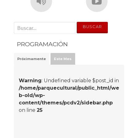
' . __('Search for:') . '
PROGRAMACIÓN
Próximamente
Este Mes
Warning
: Undefined variable $post_id in
/home/parquecultural/public_html/we
b-old/wp-
content/themes/pcdv2/sidebar.php
on line
25