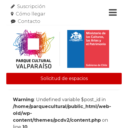
Suscripción
Cómo llegar
Contacto
Solicitud de espacios
Skip to content
Warning
: Undefined variable $post_id in
/home/parquecultural/public_html/web-
old/wp-
content/themes/pcdv2/content.php
on
line
10