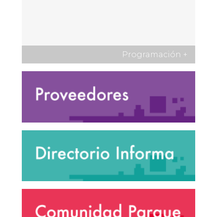
Programación
+