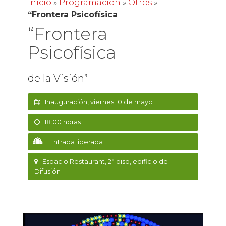
Inicio
»
Programación
»
Otros
»
“Frontera Psicofísica
“Frontera
Psicofísica
de la Visión”
Inauguración, viernes 10 de mayo
18:00 horas
Entrada liberada
Espacio Restaurant, 2° piso, edificio de
Difusión