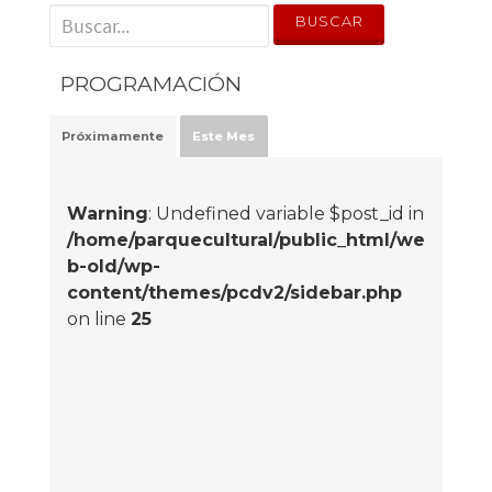
' . __('Search for:') . '
PROGRAMACIÓN
Próximamente
Este Mes
Warning
: Undefined variable $post_id in
/home/parquecultural/public_html/we
b-old/wp-
content/themes/pcdv2/sidebar.php
on line
25