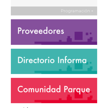
Programación
+