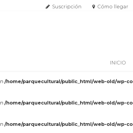
Suscripción
Cómo llegar
Skip to content
INICIO
in
/home/parquecultural/public_html/web-old/wp-c
in
/home/parquecultural/public_html/web-old/wp-c
in
/home/parquecultural/public_html/web-old/wp-c