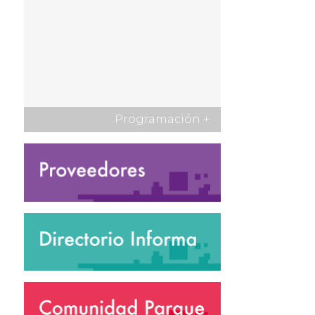
Programación
+