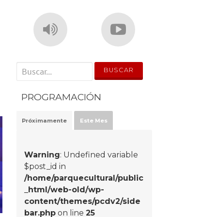
' . __('Search for:') . '
PROGRAMACIÓN
Próximamente
Este Mes
Warning
: Undefined variable
$post_id in
/home/parquecultural/public
_html/web-old/wp-
content/themes/pcdv2/side
bar.php
on line
25