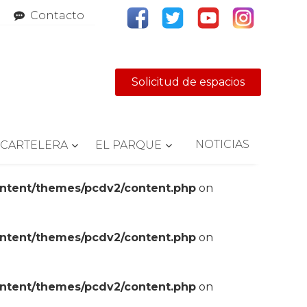
Contacto
Solicitud de espacios
NOTICIAS
CARTELERA
EL PARQUE
ontent/themes/pcdv2/content.php
on
ontent/themes/pcdv2/content.php
on
ontent/themes/pcdv2/content.php
on