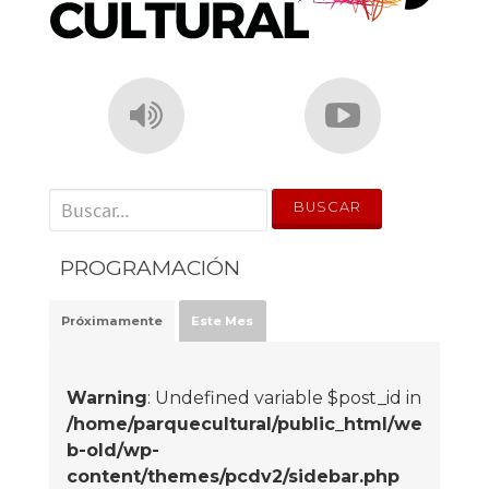
' . __('Search for:') . '
PROGRAMACIÓN
Próximamente
Este Mes
Warning
: Undefined variable $post_id in
/home/parquecultural/public_html/we
b-old/wp-
content/themes/pcdv2/sidebar.php