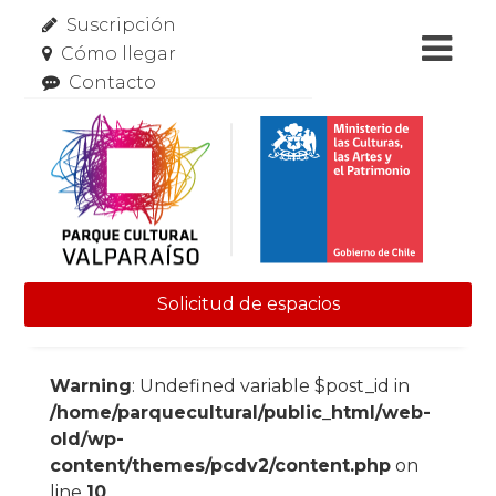
Suscripción
Cómo llegar
Contacto
Solicitud de espacios
Skip to content
Warning
: Undefined variable $post_id in
/home/parquecultural/public_html/web-
old/wp-
content/themes/pcdv2/content.php
on
line
10