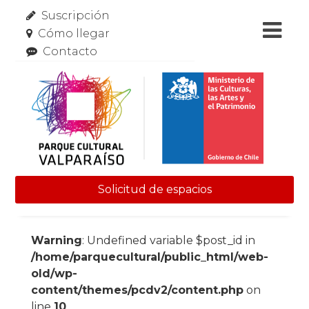
Suscripción
Cómo llegar
Contacto
Solicitud de espacios
Skip to content
Warning
: Undefined variable $post_id in
/home/parquecultural/public_html/web-
old/wp-
content/themes/pcdv2/content.php
on
line
10