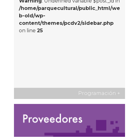
Warning
: Undefined variable $post_id in
/home/parquecultural/public_html/we
b-old/wp-
content/themes/pcdv2/sidebar.php
on line
25
Programación
+