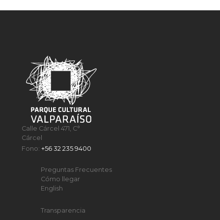
Calle Cárcel 471, C°
Cárcel
Fono:
+56 32 235 9400
Preguntas Frecuentes
Cómo llegar
English
Transparencia