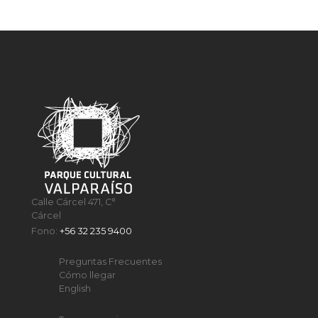
Calle Cárcel 471, C°
Cárcel
Fono:
+56 32 235 9400
Preguntas Frecuentes
Cómo llegar
English