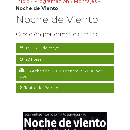
Inicio
»
Programación
»
Montajes
»
Noche de Viento
Noche de Viento
Creación performática teatral
17, 18 y 19 de mayo
20 horas
$ Adhesión $2.000 general, $3.000 por
dos.
Teatro del Parque