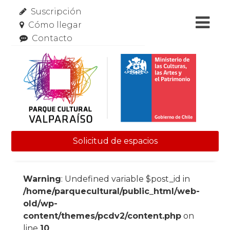
Suscripción
Cómo llegar
Contacto
Solicitud de espacios
Skip to content
Warning
: Undefined variable $post_id in
/home/parquecultural/public_html/web-
old/wp-
content/themes/pcdv2/content.php
on
line
10