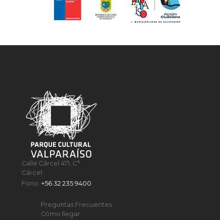
Calle Cárcel 471, C°
Cárcel
Fono:
+56 32 235 9400
Preguntas Frecuentes
Cómo llegar