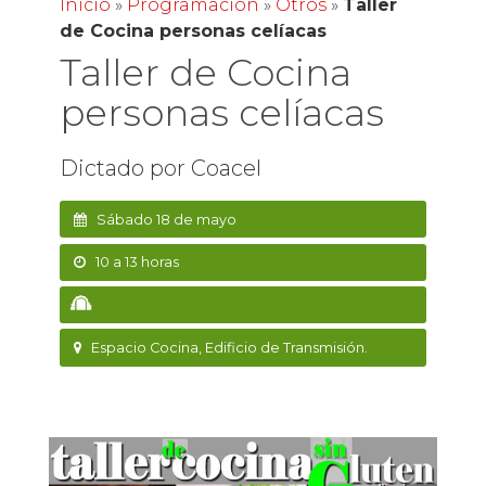
Inicio
»
Programación
»
Otros
»
Taller
de Cocina personas celíacas
Taller de Cocina
personas celíacas
Dictado por Coacel
Sábado 18 de mayo
10 a 13 horas
Espacio Cocina, Edificio de Transmisión.