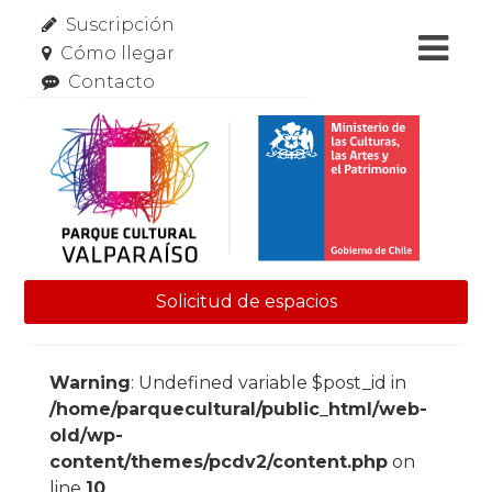
Suscripción
Cómo llegar
Contacto
Solicitud de espacios
Skip to content
Warning
: Undefined variable $post_id in
/home/parquecultural/public_html/web-
old/wp-
content/themes/pcdv2/content.php
on
line
10