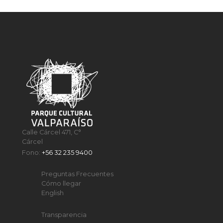
Calle Cárcel 471, C°
Cárcel
Fono:
+56 32 235 9400
Preguntas Frecuentes
Cómo llegar
English
Transparencia