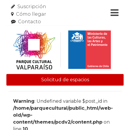
Suscripción
Cómo llegar
Contacto
Solicitud de espacios
Skip to content
Warning
: Undefined variable $post_id in
/home/parquecultural/public_html/web-
old/wp-
content/themes/pcdv2/content.php
on
line
10