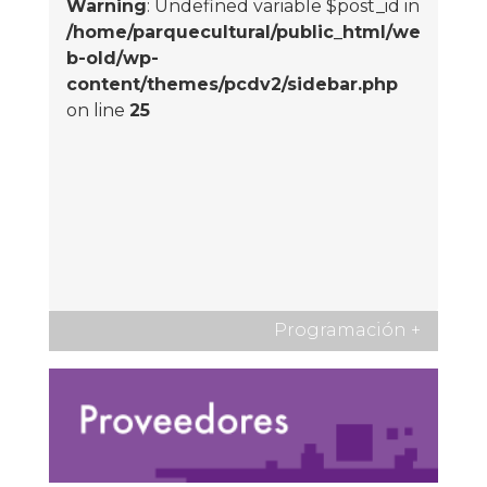
Warning
: Undefined variable $post_id in
/home/parquecultural/public_html/we
b-old/wp-
content/themes/pcdv2/sidebar.php
on line
25
Programación
+