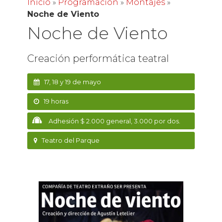
Inicio
»
Programación
»
Montajes
»
Noche de Viento
Noche de Viento
Creación performática teatral
17, 18 y 19 de mayo
19 horas
Adhesión $ 2.000 general, 3.000 por dos.
Teatro del Parque