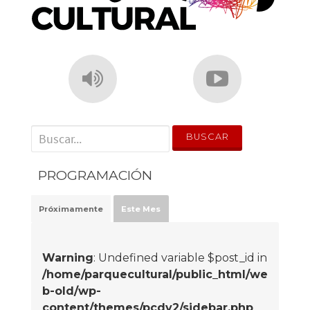
' . __('Search for:') . '
PROGRAMACIÓN
Próximamente
Este Mes
Warning
: Undefined variable $post_id in
/home/parquecultural/public_html/we
b-old/wp-
content/themes/pcdv2/sidebar.php