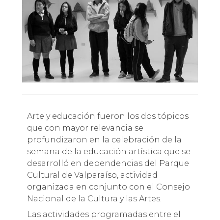
Arte y educación fueron los dos tópicos
que con mayor relevancia se
profundizaron en la celebración de la
semana de la educación artística que se
desarrolló en dependencias del Parque
Cultural de Valparaíso, actividad
organizada en conjunto con el Consejo
Nacional de la Cultura y las Artes.
Las actividades programadas entre el