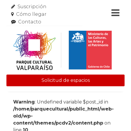
Suscripción
Cómo llegar
Contacto
Solicitud de espacios
Skip to content
Warning
: Undefined variable $post_id in
/home/parquecultural/public_html/web-
old/wp-
content/themes/pcdv2/content.php
on
line
10