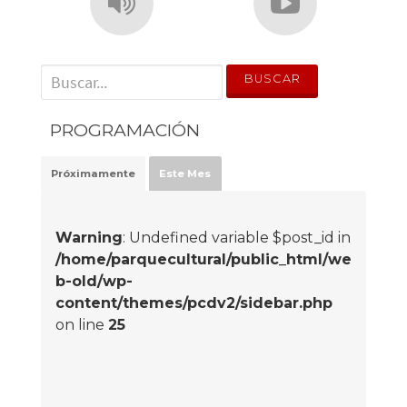
' . __('Search for:') . '
PROGRAMACIÓN
Próximamente
Este Mes
Warning
: Undefined variable $post_id in
/home/parquecultural/public_html/we
b-old/wp-
content/themes/pcdv2/sidebar.php
on line
25