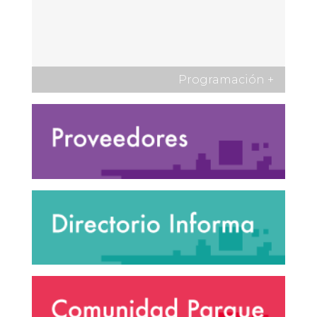
Programación
+