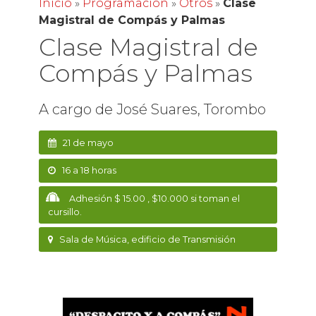
Inicio
»
Programación
»
Otros
»
Clase
Magistral de Compás y Palmas
Clase Magistral de
Compás y Palmas
A cargo de José Suares, Torombo
21 de mayo
16 a 18 horas
Adhesión $ 15.00 , $10.000 si toman el
cursillo.
Sala de Música, edificio de Transmisión