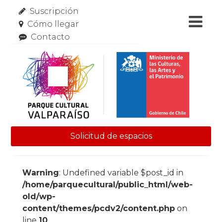
Suscripción
Cómo llegar
Contacto
Solicitud de espacios
Skip to content
Warning
: Undefined variable $post_id in
/home/parquecultural/public_html/web-
old/wp-
content/themes/pcdv2/content.php
on
line
10