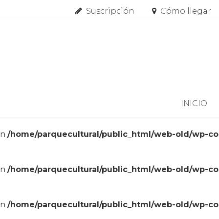
Suscripción
Cómo llegar
Skip to content
INICIO
in
/home/parquecultural/public_html/web-old/wp-c
in
/home/parquecultural/public_html/web-old/wp-c
in
/home/parquecultural/public_html/web-old/wp-c