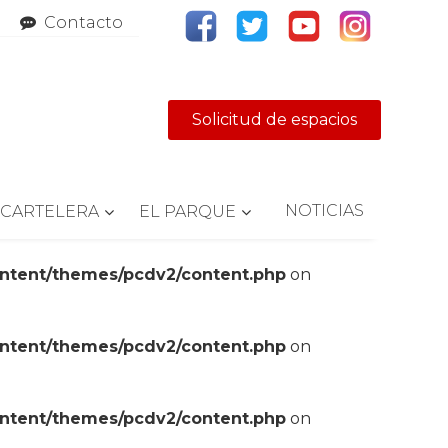
Contacto
Solicitud de espacios
NOTICIAS
CARTELERA
EL PARQUE
ontent/themes/pcdv2/content.php
on
ontent/themes/pcdv2/content.php
on
ontent/themes/pcdv2/content.php
on