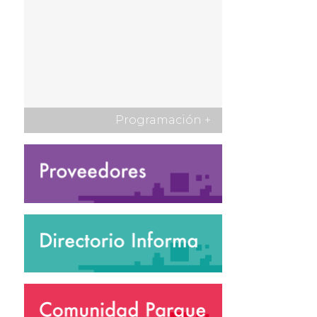
Programación
+