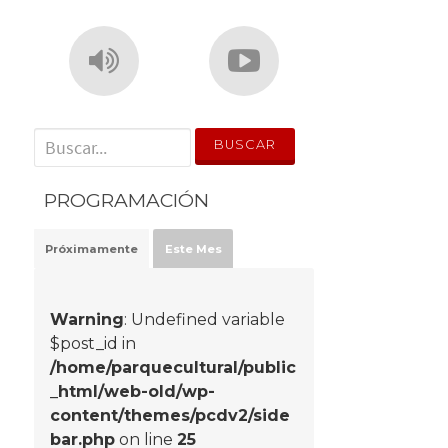
' . __('Search for:') . '
PROGRAMACIÓN
Próximamente
Este Mes
Warning
: Undefined variable
$post_id in
/home/parquecultural/public
_html/web-old/wp-
content/themes/pcdv2/side
bar.php
on line
25