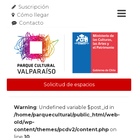
Suscripción
Cómo llegar
Contacto
Solicitud de espacios
Skip to content
Warning
: Undefined variable $post_id in
/home/parquecultural/public_html/web-
old/wp-
content/themes/pcdv2/content.php
on
line
10