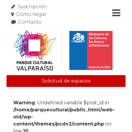
Suscripción
Cómo llegar
Contacto
Solicitud de espacios
Skip to content
Warning
: Undefined variable $post_id in
/home/parquecultural/public_html/web-
old/wp-
content/themes/pcdv2/content.php
on
line
10