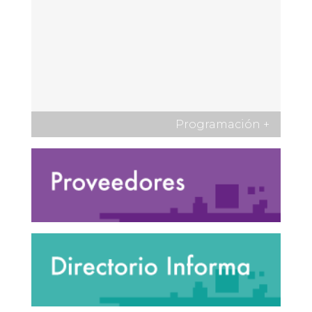
Programación
+