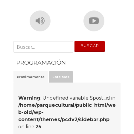
' . __('Search for:') . '
PROGRAMACIÓN
Próximamente
Este Mes
Warning
: Undefined variable $post_id in
/home/parquecultural/public_html/we
b-old/wp-
content/themes/pcdv2/sidebar.php
on line
25