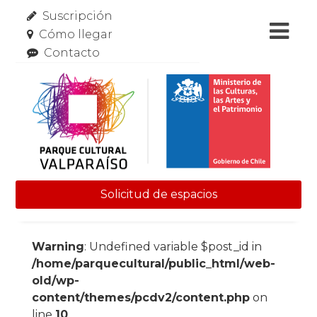
Suscripción
Cómo llegar
Contacto
Solicitud de espacios
Skip to content
Warning
: Undefined variable $post_id in
/home/parquecultural/public_html/web-
old/wp-
content/themes/pcdv2/content.php
on
line
10