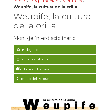
Inicio
»
Programación
»
Montajes
»
Weupife, la cultura de la orilla
Weupife, la cultura
de la orilla
Montaje interdisciplinario
14 de junio
20 horas Estreno
Entrada liberada
Teatro del Parque