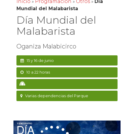
Inicio
»
Programación
»
Otros
»
Día
Mundial del Malabarista
Día Mundial del
Malabarista
Oganiza Malabicirco
15 y 16 de junio
10 a 22 horas
Varias dependencias del Parque