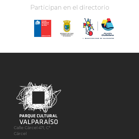
Participan en el directorio
Calle Cárcel 471, C°
Cárcel