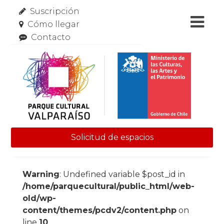
Suscripción
Cómo llegar
Contacto
Solicitud de espacios
Skip to content
Warning
: Undefined variable $post_id in
/home/parquecultural/public_html/web-
old/wp-
content/themes/pcdv2/content.php
on
line
10