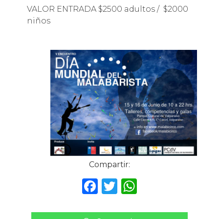
VALOR ENTRADA $2500 adultos / $2000
niños
Compartir:
F
T
W
a
w
h
c
it
a