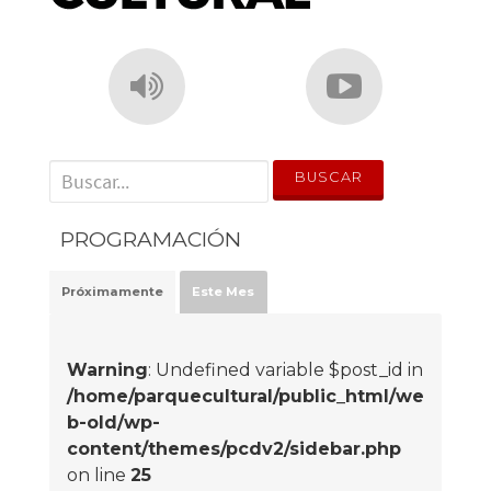
' . __('Search for:') . '
PROGRAMACIÓN
Próximamente
Este Mes
Warning
: Undefined variable $post_id in
/home/parquecultural/public_html/we
b-old/wp-
content/themes/pcdv2/sidebar.php
on line
25