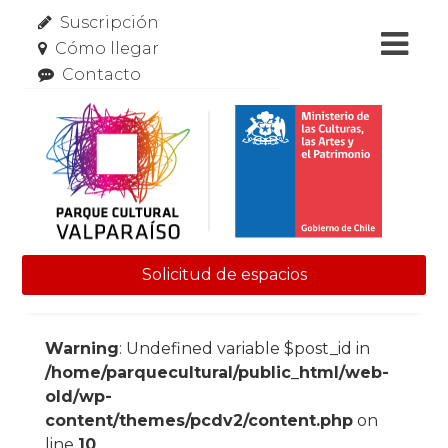
Suscripción
Cómo llegar
Contacto
Solicitud de espacios
Skip to content
Warning
: Undefined variable $post_id in
/home/parquecultural/public_html/web-
old/wp-
content/themes/pcdv2/content.php
on
line
10