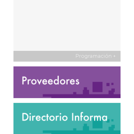
Programación
+