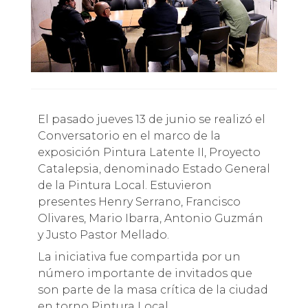
El pasado jueves 13 de junio se realizó el
Conversatorio en el marco de la
exposición Pintura Latente II, Proyecto
Catalepsia, denominado Estado General
de la Pintura Local. Estuvieron
presentes Henry Serrano, Francisco
Olivares, Mario Ibarra, Antonio Guzmán
y Justo Pastor Mellado.
La iniciativa fue compartida por un
número importante de invitados que
son parte de la masa crítica de la ciudad
en torno Pintura Local.