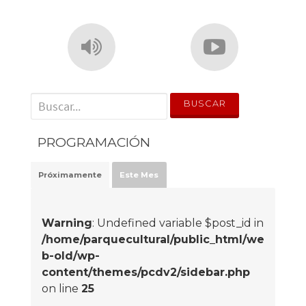
' . __('Search for:') . '
PROGRAMACIÓN
Próximamente
Este Mes
Warning
: Undefined variable $post_id in
/home/parquecultural/public_html/we
b-old/wp-
content/themes/pcdv2/sidebar.php
on line
25