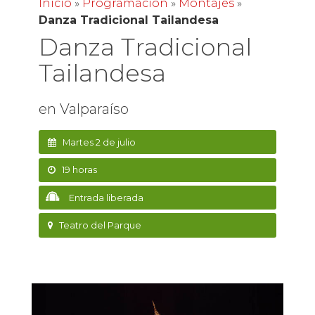
Inicio
»
Programación
»
Montajes
»
Danza Tradicional Tailandesa
Danza Tradicional
Tailandesa
en Valparaíso
Martes 2 de julio
19 horas
Entrada liberada
Teatro del Parque