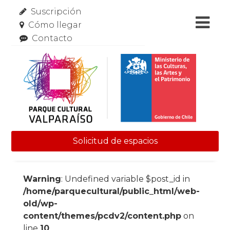
Suscripción
Cómo llegar
Contacto
Solicitud de espacios
Skip to content
Warning
: Undefined variable $post_id in
/home/parquecultural/public_html/web-
old/wp-
content/themes/pcdv2/content.php
on
line
10