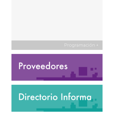
Programación
+