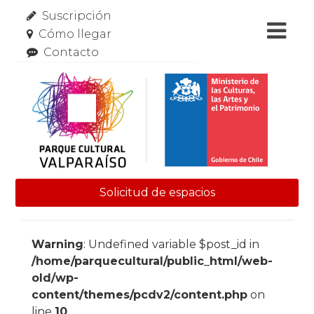
Suscripción
Cómo llegar
Contacto
Solicitud de espacios
Skip to content
Warning
: Undefined variable $post_id in
/home/parquecultural/public_html/web-
old/wp-
content/themes/pcdv2/content.php
on
line
10