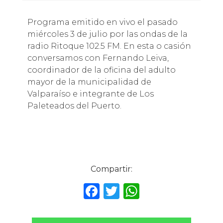
Programa emitido en vivo el pasado
miércoles 3 de julio por las ondas de la
radio Ritoque 102.5 FM. En esta o casión
conversamos con Fernando Leiva,
coordinador de la oficina del adulto
mayor de la municipalidad de
Valparaíso e integrante de Los
Paleteados del Puerto.
Compartir:
F
T
W
a
w
h
c
it
a