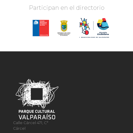
Participan en el directorio
Calle Cárcel 471, C°
Cárcel