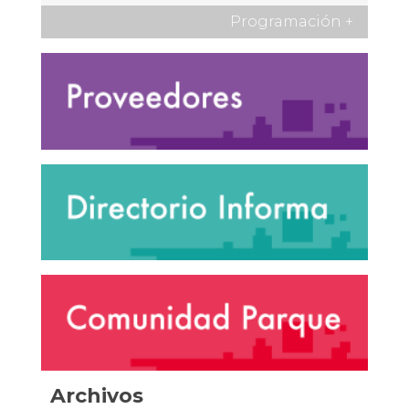
Programación
+
Archivos