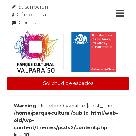
Suscripción
Cómo llegar
Contacto
Solicitud de espacios
Skip to content
Warning
: Undefined variable $post_id in
/home/parquecultural/public_html/web-
old/wp-
content/themes/pcdv2/content.php
on
line
10