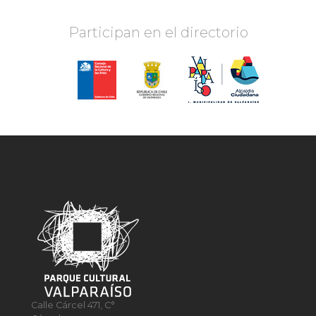
Participan en el directorio
Calle Cárcel 471, C°